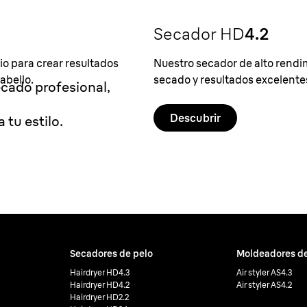
Secador HD
4.2
io para crear resultados
Nuestro secador de alto rendi
abello.
secado y resultados excelentes,
cado profesional,
Descubrir
 tu estilo.
Secadores de pelo
Moldeadores de
Hairdryer HD4.3
Air styler AS4.3
Hairdryer HD4.2
Air styler AS4.2
Hairdryer HD2.2