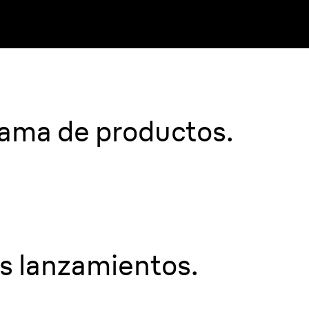
La nue
cuidado
ama de productos.
de Brau
capilar 
puedes 
s lanzamientos.