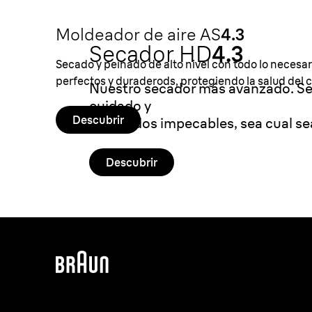
Moldeador de aire AS
4.3
Secador HD
4.3
Secado y peinado de alto nivel con todo lo necesar
perfectos y duraderods, protegiendo la salud del c
Nuestro secador más avanzado. Se
cuidado y
Descubrir
resultados impecables, sea cual sea
Descubrir